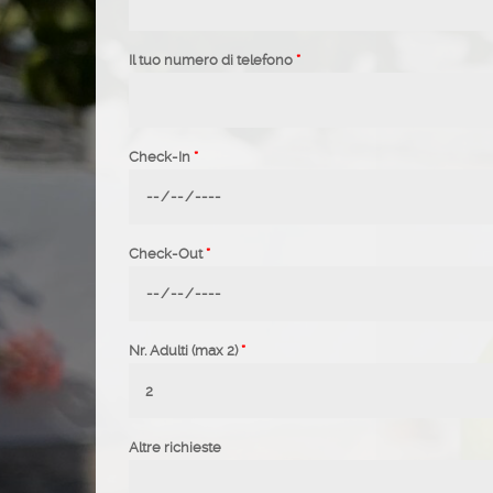
Il tuo numero di telefono
*
Check-In
*
Check-Out
*
Nr. Adulti (max 2)
*
Altre richieste