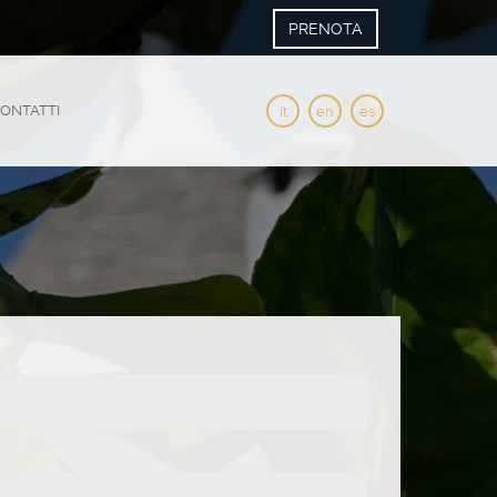
PRENOTA
ONTATTI
it
en
es