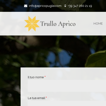
info@apricopuglia.com
+39 347 260 21 19
HOME
Il tuo nome
*
La tua email
*